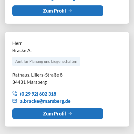
Zum Profil
Herr
Bracke A.
Amt für Planung und Liegenschaften
Rathaus, Lillers-Straße 8
34431 Marsberg
(0 29 92) 602 318
br
ck
m
rsb
rg
d
Zum Profil