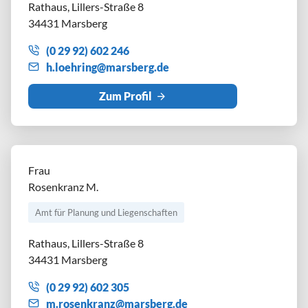
Rathaus, Lillers-Straße 8
34431 Marsberg
(0 29 92) 602 246
h
l
hr
ng
m
rsb
rg
d
Zum Profil
Frau
Rosenkranz M.
Amt für Planung und Liegenschaften
Rathaus, Lillers-Straße 8
34431 Marsberg
(0 29 92) 602 305
m
r
s
nkr
nz
m
rsb
rg
d