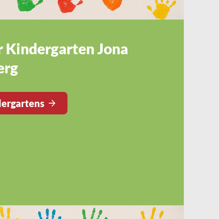
r Kindergarten Jona
erg
dergartens