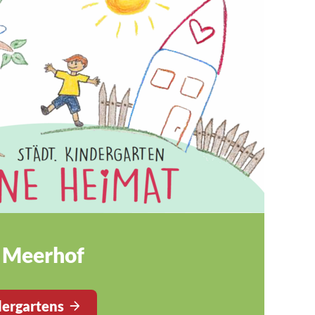
 Meerhof
dergartens