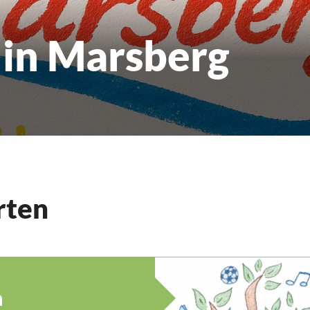
 in Marsberg
rten
n