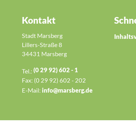
Kontakt
Schne
Stadt Marsberg
Inhalts
Lillers-Straße 8
34431 Marsberg
(0 29 92) 602 - 1
Tel.:
Fax: (0 29 92) 602 - 202
E-Mail:
nf
m
rsb
rg
d