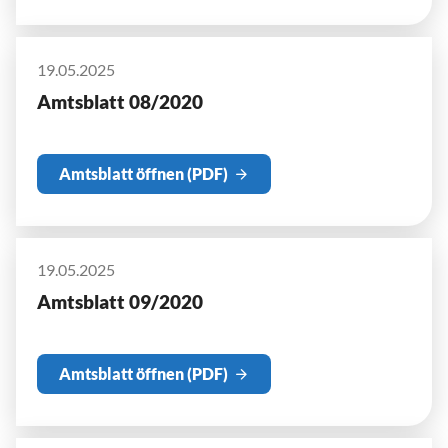
19.05.2025
Amtsblatt 08/2020
Amtsblatt öffnen (PDF)
19.05.2025
Amtsblatt 09/2020
Amtsblatt öffnen (PDF)