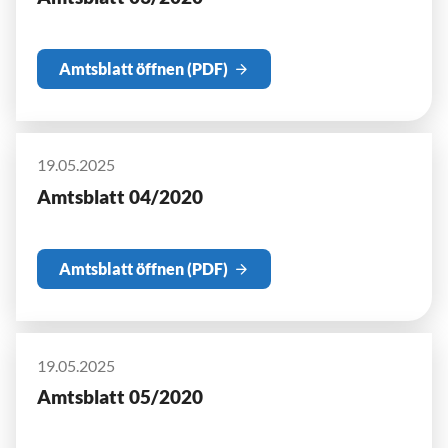
Amtsblatt öffnen (PDF)
19.05.2025
Amtsblatt 04/2020
Amtsblatt öffnen (PDF)
19.05.2025
Amtsblatt 05/2020