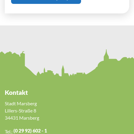
Kontakt
Stadt Marsberg
Lillers-Straße 8
34431 Marsberg
(0 29 92) 602 - 1
Tel.: