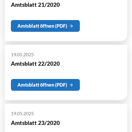
Amtsblatt 21/2020
Amtsblatt öffnen (PDF)
19.05.2025
Amtsblatt 22/2020
Amtsblatt öffnen (PDF)
19.05.2025
Amtsblatt 23/2020