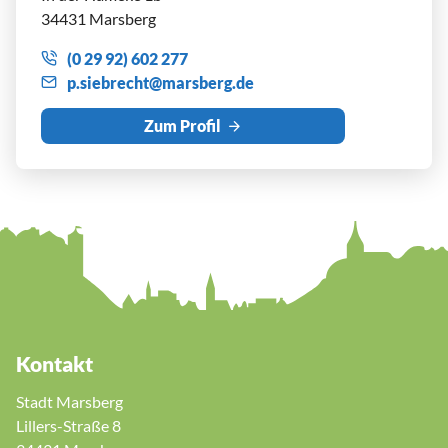
34431 Marsberg
(0 29 92) 602 277
p
s
br
cht
m
rsb
rg
d
Zum Profil
Kontakt
Stadt Marsberg
Lillers-Straße 8