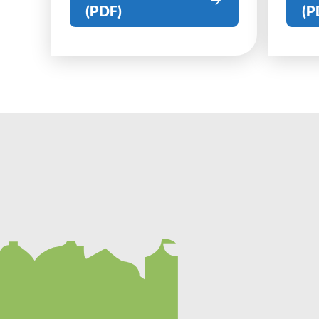
(PDF)
(P