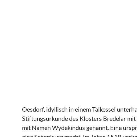
Oesdorf, idyllisch in einem Talkessel unte
Stiftungsurkunde des Klosters Bredelar mi
mit Namen Wydekindus genannt. Eine ursprü
eine Schenkung macht. Im Jahre 1518 verkau