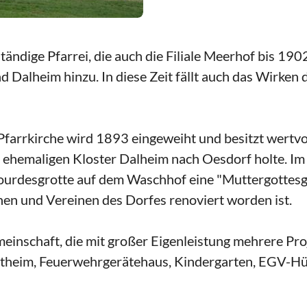
ständige Pfarrei, die auch die Filiale Meerhof bis 
Dalheim hinzu. In diese Zeit fällt auch das Wirken 
farrkirche wird 1893 eingeweiht und besitzt wertvoll
m ehemaligen Kloster Dalheim nach Oesdorf holte. I
Lourdesgrotte auf dem Waschhof eine "Muttergottesg
en und Vereinen des Dorfes renoviert worden ist.
einschaft, die mit großer Eigenleistung mehrere Proj
portheim, Feuerwehrgerätehaus, Kindergarten, EGV-H