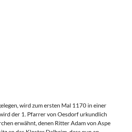
gelegen, wird zum ersten Mal 1170 in einer
ird der 1. Pfarrer von Oesdorf urkundlich
irchen erwähnt, denen Ritter Adam von Aspe
tz an das Kloster Dalheim, dass nun an