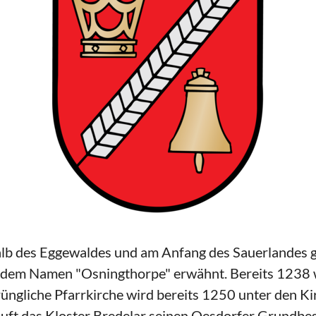
rhalb des Eggewaldes und am Anfang des Sauerlandes 
t dem Namen "Osningthorpe" erwähnt. Bereits 1238 w
ngliche Pfarrkirche wird bereits 1250 unter den K
ft das Kloster Bredelar seinen Oesdorfer Grundbesi