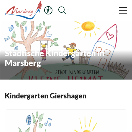
Städtische Kindergärten in
Marsberg
Kindergarten Giershagen