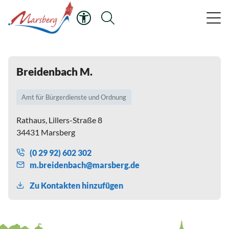
Breidenbach M.
Amt für Bürgerdienste und Ordnung
Rathaus, Lillers-Straße 8
34431 Marsberg
(0 29 92) 602 302
m
br
d
nb
ch
m
rsb
rg
d
Zu Kontakten hinzufügen