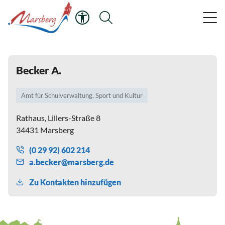
Becker A.
Amt für Schulverwaltung, Sport und Kultur
Rathaus, Lillers-Straße 8
34431 Marsberg
(0 29 92) 602 214
b
ck
r
m
rsb
rg
d
Zu Kontakten hinzufügen