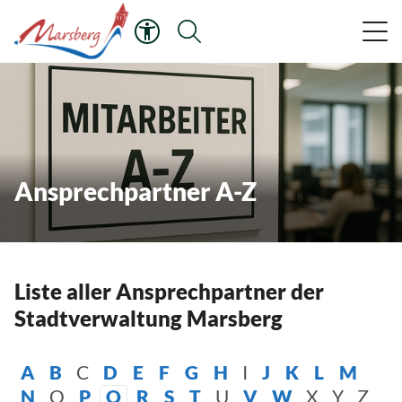
Ansprechpartner A-Z
Liste aller Ansprechpartner der
Stadtverwaltung Marsberg
A
B
C
D
E
F
G
H
I
J
K
L
M
N
O
P
Q
R
S
T
U
V
W
X
Y
Z