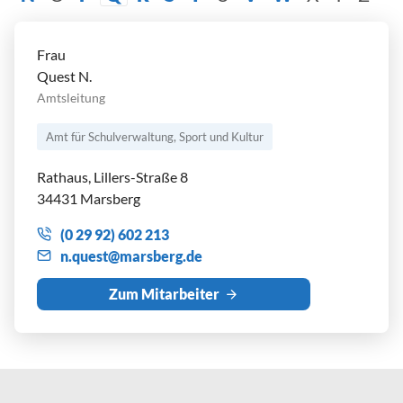
Frau
Quest N.
Amtsleitung
Amt für Schulverwaltung, Sport und Kultur
Rathaus, Lillers-Straße 8
34431 Marsberg
(0 29 92) 602 213
n
q
st
m
rsb
rg
d
Zum Mitarbeiter