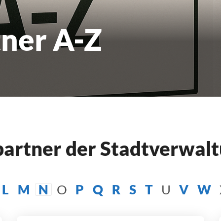
ner A-Z
hpartner der Stadtverwal
L
M
N
O
P
Q
R
S
T
U
V
W