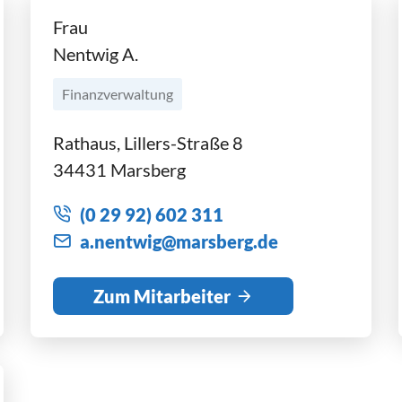
Frau
Nentwig A.
Finanzverwaltung
Rathaus, Lillers-Straße 8
34431 Marsberg
(0 29 92) 602 311
n
ntw
g
m
rsb
rg
d
Zum Mitarbeiter