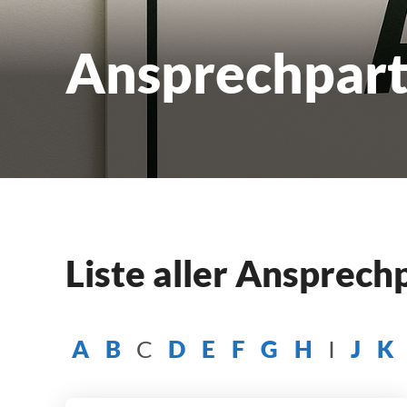
Ansprechpart
Liste aller Ansprec
A
B
C
D
E
F
G
H
I
J
K