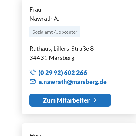
Frau
Nawrath A.
Sozialamt / Jobcenter
Rathaus, Lillers-Straße 8
34431 Marsberg
(0 29 92) 602 266
n
wr
th
m
rsb
rg
d
Zum Mitarbeiter
Herr