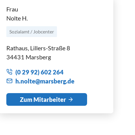
Frau
Nolte H.
Sozialamt / Jobcenter
Rathaus, Lillers-Straße 8
34431 Marsberg
(0 29 92) 602 264
h
n
lt
m
rsb
rg
d
Zum Mitarbeiter