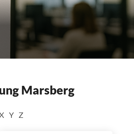
tung Marsberg
X
Y
Z