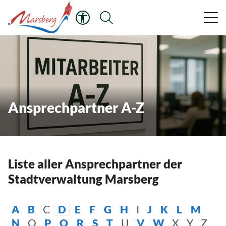
Ansprechpartner A-Z
Liste aller Ansprechpartner der
Stadtverwaltung Marsberg
A
B
C
D
E
F
G
H
I
J
K
L
M
N
O
P
Q
R
S
T
U
V
W
X
Y
Z