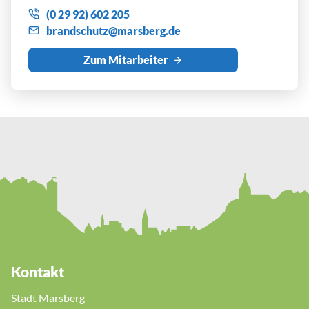
(0 29 92) 602 205
br
ndsch
tz
m
rsb
rg
d
Zum Mitarbeiter
Kontakt
Stadt Marsberg