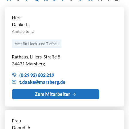
Herr
Daake T.
Amtsleitung
Amt für Hoch- und Tiefbau
Rathaus, Lillers-Straße 8
34431 Marsberg
(0 29 92) 602 219
t
d
k
m
rsb
rg
d
Zum Mitarbeiter
Frau
Daoudi A.