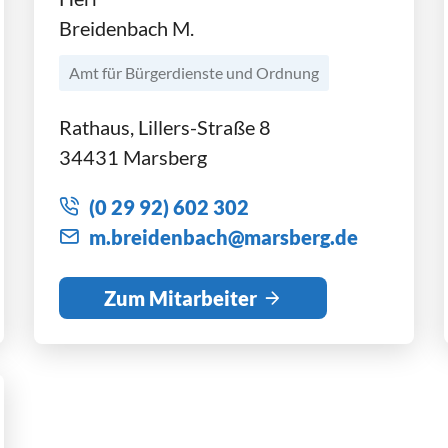
Breidenbach M.
Amt für Bürgerdienste und Ordnung
Rathaus, Lillers-Straße 8
34431 Marsberg
(0 29 92) 602 302
m
br
d
nb
ch
m
rsb
rg
d
Zum Mitarbeiter