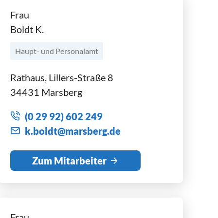
Frau
Boldt K.
Haupt- und Personalamt
Rathaus, Lillers-Straße 8
34431 Marsberg
(0 29 92) 602 249
k
b
ldt
m
rsb
rg
d
Zum Mitarbeiter
Frau