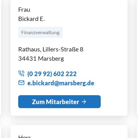
Frau
Bickard E.
Finanzverwaltung
Rathaus, Lillers-Straße 8
34431 Marsberg
(0 29 92) 602 222
b
ck
rd
m
rsb
rg
d
Zum Mitarbeiter
Herr