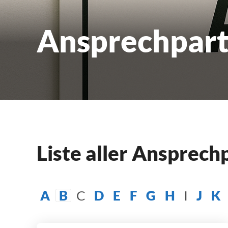
Ansprechpart
Liste aller Ansprec
A
B
C
D
E
F
G
H
I
J
K