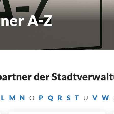
ner A-Z
hpartner der Stadtverwal
L
M
N
O
P
Q
R
S
T
U
V
W