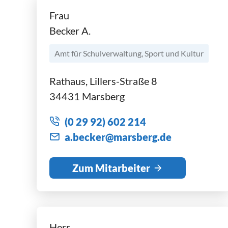
Frau
Becker A.
Amt für Schulverwaltung, Sport und Kultur
Rathaus, Lillers-Straße 8
34431 Marsberg
(0 29 92) 602 214
b
ck
r
m
rsb
rg
d
Zum Mitarbeiter
Herr