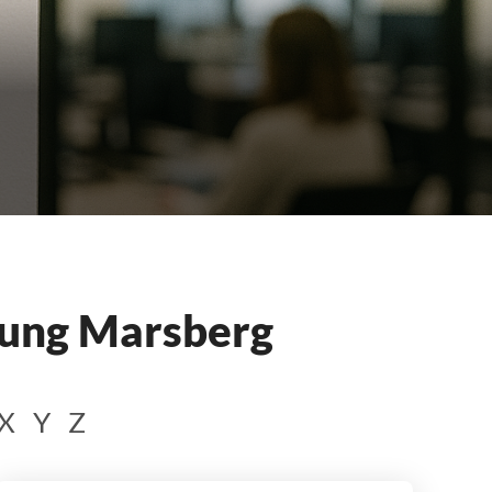
tung Marsberg
X
Y
Z