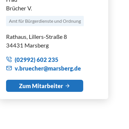
Brücher V.
Amt für Bürgerdienste und Ordnung
Rathaus, Lillers-Straße 8
34431 Marsberg
(02992) 602 235
v
br
ch
r
m
rsb
rg
d
Zum Mitarbeiter